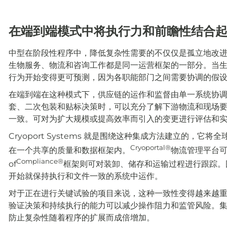
在端到端模式中将执行力和前瞻性结合
中型
在阶段性程序中，降低复杂性需要的不仅仅是孤立地改
生物服务、物流和咨询工作都是同一运营框架的一部分。当
行为开始变得更可预测，因为各职能部门之间需要协调的假
在
端
到端
在这种模式下，供应链的运作和监督由单一系统协
套、二次包装和贴标决策时，可以充分了解下游物流和现场
一致。可对为扩大规模或提高效率而引入的变更进行评估和
Cryoport Systems 就是围绕这种集成方法建立的，它将全
Cryoportal®
在一个共享的质量和数据框架内。
物流管理平台可
Compliance®
of
框架则可对装卸、储存和运输过程进行跟踪。
开始就保持执行和文件一致的系统中运作。
对于正在进行关键试验的项目来说，这种一致性变得越来越
验证决策和持续执行的能力可以减少操作阻力和监管风险。
防止复杂性随着程序的扩展而成倍增加。