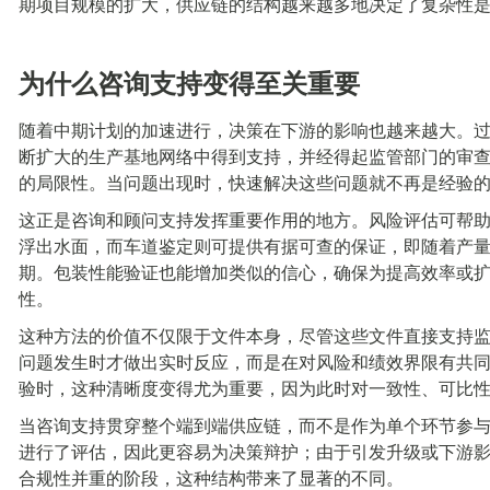
期项目规模的扩大，供应链的结构越来越多地决定了复杂性
为什么咨询支持变得至关重要
随着中期计划的加速进行，决策在下游的影响也越来越大。
断扩大的生产基地网络中得到支持，并经得起监管部门的审
的局限性。当问题出现时，快速解决这些问题就不再是经验
这正是咨询和顾问支持发挥重要作用的地方。风险评估可帮
浮出水面，而车道鉴定则可提供有据可查的保证，即随着产
期。包装性能验证也能增加类似的信心，确保为提高效率或
性。
这种方法的价值不仅限于文件本身，尽管这些文件直接支持
问题发生时才做出实时反应，而是在对风险和绩效界限有共同认
验时，这种清晰度变得尤为重要，因为此时对一致性、可比
当咨询支持贯穿整个端到
端
供应链，而不是作为单个环节参
进行了评估，因此更容易为决策辩护；由于引发升级或下游
合规性并重的阶段，这种结构带来了显著的不同。