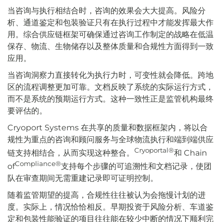
当咨询与执行相结合时，咨询的效果会大大提高。风险分
析、通道鉴定和包装验证只有在执行过程中才能发挥最大作
用。综合供应链框架可确保通过咨询工作制定的战略在低温
保存、物流、生物储存以及整体质量和合规性方面得到一致
应用。
当咨询洞察力直接转化为执行力时，可变性就会降低。跨地
区的流程调整更加可靠。文档反映了系统的实际运行方式，
而不是系统的预期运行方式。这种一致性正是监管机构最终
要评估的。
Cryoport Systems 在共享的质量和数据框架内，将以合
规性为重点的咨询和顾问服务与全球物流执行和端到端供应
Cryoportal®
链支持相结合，从而实现这种整合。
和 Chain
Compliance®
of
支持每个步骤的可追溯性和文档记录，使团
队在审查期间无需重建记录即可证明控制。
随着监管期望的提高，合规性往往被认为会拖慢计划的进
度。实际上，情况恰恰相反。早期投资于风险分析、车道鉴
定和包装性能验证的项目往往能在较少中断的情况下顺利完