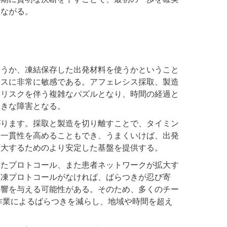
つながる。
使うか、凍結保存した出発材料を使うかということ
クスに非常に敏感である。アフェレシス採取、製造
いリスクを伴う複雑なパズルとなり、時間の経過と
大きな障害となる。
がります。採取と製造を切り離すことで、タイミン
た一貫性を高めることもでき、うまくいけば、出発
拡大するためのより安定した基盤を提供する。
れたプロトコール、また患者ネットワークが拡大す
解凍プロトコールがなければ、ばらつきが忍び寄
影響を与える可能性がある。そのため、多くのチー
作業によるばらつきを減らし、地域や時間を超え