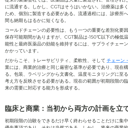
に流通する。しかし、CGTはそうはいかない。治療薬は多
ため、個別に製造する必要がある。流通過程には、診療所
間も納期もはるかに短くなる。
コールドチェーンの必要性は、もう一つの重要な差別化要
保存可能期間がありますが、CGT製品は-150℃以下の極
能性と最終医薬品の効能を維持するには、サプライチェー
かかっています。
だからこそ、トレーサビリティ、柔軟性、そして
チェーン
業には、商業的治療と同じ厳密な基準が必要であり、現在
る。包装、ラベリングから文書化、温度モニタリングに至
考え方を反映させる必要がある。現在の範囲が初期段階の
来の需要に対応する能力を形成する。
臨床と商業：当初から両方の計画を立
初期段階の治験をできるだけ早く終わらせることだけに集
優先事項であり、それは当然である。しかし、将来の商業