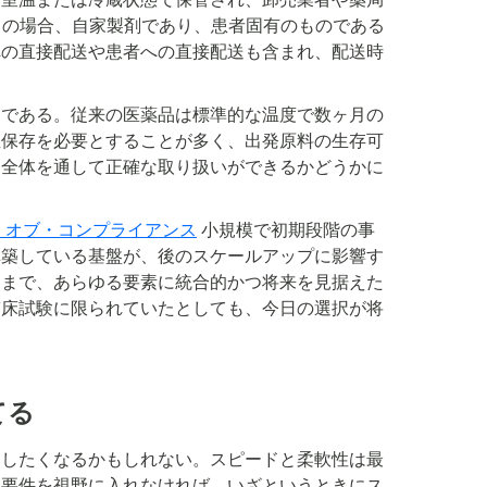
くの場合、自家製剤であり、患者固有のものである
への直接配送や患者への直接配送も含まれ、配送時
因である。従来の医薬品は標準的な温度で数ヶ月の
低温保存を必要とすることが多く、出発原料の生存可
ン全体を通して正確な取り扱いができるかどうかに
・オブ・コンプライアンス
小規模で初期段階の事
構築している基盤が、後のスケールアップに影響す
るまで、あらゆる要素に統合的かつ将来を見据えた
臨床試験に限られていたとしても、今日の選択が将
てる
中したくなるかもしれない。スピードと柔軟性は最
的要件を視野に入れなければ、いざというときにス