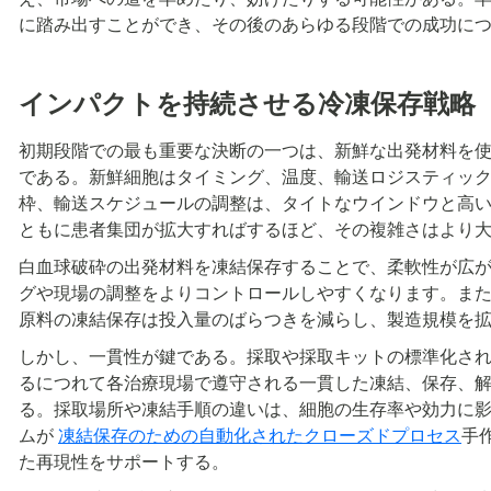
に踏み出すことができ、その後のあらゆる段階での成功に
インパクトを持続させる冷凍保存戦略
初期段階での最も重要な決断の一つは、新鮮な出発材料を
である。新鮮細胞はタイミング、温度、輸送ロジスティッ
枠、輸送スケジュールの調整は、タイトなウインドウと高
ともに患者集団が拡大すればするほど、その複雑さはより
白血球破砕の出発材料を凍結保存することで、柔軟性が広
グや現場の調整をよりコントロールしやすくなります。ま
原料の凍結保存は投入量のばらつきを減らし、製造規模を
しかし、一貫性が鍵である。採取や採取キットの標準化さ
るにつれて各治療現場で遵守される一貫した凍結、保存、
る。採取場所や凍結手順の違いは、細胞の生存率や効力に
ムが
凍結保存のための自動化されたクローズドプロセス
手
た再現性をサポートする。