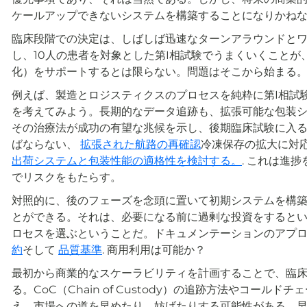
ケールアップできないシステムを構築することになりかね
臨床段階での決定は、しばしば迅速なターンアラウンドと
し、10人の患者を対象とした第I相試験でうまくいくことが
化）をサポートするとは限らない。問題はそこから始まる
例えば、製造とロジスティクスのプロセスを純粋に第I相試
を考えてみよう。長期的なデータ追跡も、拡張可能な包装
その治療法が成功の有望な兆候を示し、後期臨床試験に入
ばならない、
拡張された航路の再確認
冷凍保存の拡大に対
出荷システムと包装性能の適格性を検討する。
. これは進
でリスクをもたらす。
対照的に、後のフェーズを念頭に置いて初期システムを構
とができる。それは、必要になる前に過剰な投資をすると
ロセスを選ぶということだ。ドキュメンテーションのアプ
約
そして
品質基準
. 商用利用は可能か？
最初から商業的なスケーラビリティを計画することで、臨
る。CoC（Chain of Custody）の追跡方法やコー
え、市場への道を早めたり、妨げたりする可能性がある。