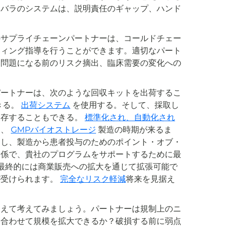
ラバラのシステムは、説明責任のギャップ、ハンド
エンドのサプライチェーンパートナーは、コールドチェー
ティング指導を行うことができます。適切なパート
、問題になる前のリスク摘出、臨床需要の変化への
パートナーは、次のような回収キットを出荷するこ
きる。
出荷システム
を使用する。そして、採取し
保存することもできる。
標準化され、自動化され
る、
GMPバイオストレージ
製造の時期が来るま
送し、製造から患者投与のためのポイント・オブ・
関係で、貴社のプログラムをサポートするために最
して最終的には商業販売への拡大を通じて拡張可能で
が受けられます。
完全なリスク軽減
将来を見据え
超えて考えてみましょう。パートナーは規制上のニ
に合わせて規模を拡大できるか？破損する前に弱点