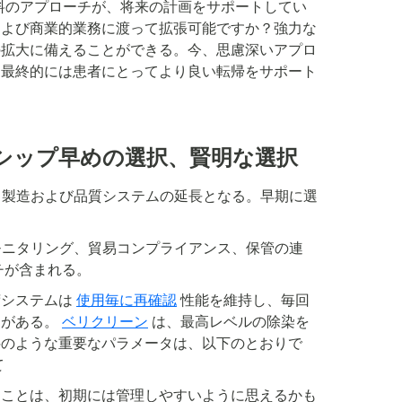
料のアプローチが、将来の計画をサポートしてい
および商業的業務に渡って拡張可能ですか？強力な
の拡大に備えることができる。今、思慮深いアプロ
、最終的には患者にとってより良い転帰をサポート
シップ早めの選択、賢明な選択
、製造および品質システムの延長となる。早期に選
モニタリング、貿易コンプライアンス、保管の連
チが含まれる。
荷システムは
使用毎に再確認
性能を維持し、毎回
ムがある。
ベリクリーン
は、最高レベルの除染を
斜のような重要なパラメータは、以下のとおりで
て
ることは、初期には管理しやすいように思えるかも