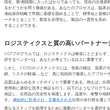
現在、第I相段階に入ったばかりであっても、現在の出発原
るかどうかを問う価値がある。あなたのプロセスは、臨床
凍結保存戦略で早期に基礎を固めることで、標準化と規模
ーチをとることで、製造を合理化し、製品の一貫性を高め
することができる。
ロジスティクスと質の高いパートナー
CGTプログラムでは、ロジスティクスは輸送にとどまらず
択するベンダーは、あなたが考えている以上に重要です。
しかし、CGTのロジスティクスには、包装の検証、温度の
鎖、リスクの軽減……など、真に包括的で徹底したアプロー
品質はあらゆるタッチポイントで重要である。例えば、出
使用前に適切な洗浄と検証を行う。以下のようなプログラ
保証し、出荷品の完全性を保護します。温度や、衝撃や傾
す。
継続的に監視され、文書化される
出荷の全行程を通じ
異なるステップを処理するために複数のベンダーを選択す