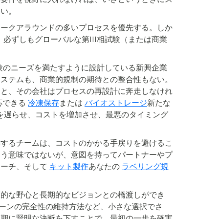
ない。
ワークアラウンドの多いプロセスを優先する。しか
、必ずしもグローバルな第III相試験（または商業
。
験のニーズを満たすように設計している新興企業
システムも、商業的規制の期待との整合性もない。
ると、その会社はプロセスの再設計に奔走しなけれ
応できる
冷凍保存
または
バイオストレージ
新たな
捗を遅らせ、コストを増加させ、最悪のタイミング
築するチームは、コストのかかる手戻りを避けるこ
いう意味ではないが、意図を持ってパートナーやプ
ローチ、そして
キット製作
あなたの
ラベリング規
床的な野心と長期的なビジョンとの橋渡しができ
ルドチェーンの完全性の維持方法など、小さな選択でさ
早期に賢明な決断を下すことで、最初の一歩を確実