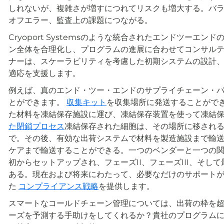
しれないが、複雑さが増すにつれてリスクも増大する。バ
オフエラー、監査上の課題につながる。
Cryoport Systemsのような統合されたエンドツー
ン全体を合理化し、プログラムの進展に合わせてコンサル
ナーは、スケーラビリティを考慮した初期システムの設計
適応を支援します。
例えば、真のエンド・ツー・エンドのサプライチェーン・
とができます。
収集キット
を収集場所に発送することがで
た材料を凍結保存施設に運び、凍結保存装置を使って凍結
た閉鎖プロセス
凍結保存された細胞は、その場所に移され
で。その後、有効な出荷システムで材料を製造施設まで輸
ケアまで輸送することができる。一つのベンダーと一つの
初からセットアップされ、フェーズII、フェーズIII、そ
ある。現在および将来にわたって、必要なだけのサポート
た
コンプライアンス戦略
を提供します。
スマートなコールドチェーン管理については、出荷の枠を
ーズを予測する手助けをしてくれるか？貴社のプログラム