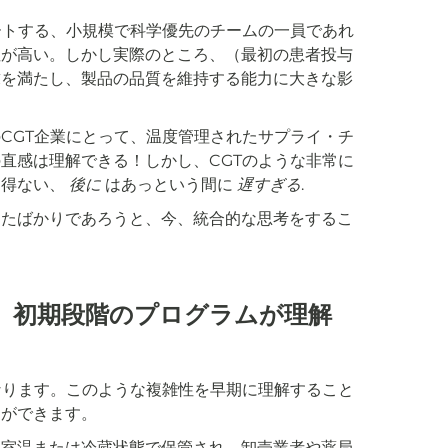
ートする、小規模で科学優先のチームの一員であれ
性が高い。しかし実際のところ、（最初の患者投与
求を満たし、製品の品質を維持する能力に大きな影
CGT企業にとって、温度管理されたサプライ・チ
直感は理解できる！しかし、CGTのような非常に
り得ない、
後に
はあっという間に
遅すぎる
.
めたばかりであろうと、今、統合的な思考をするこ
。
、初期段階のプログラムが理解
なります。このような複雑性を早期に理解すること
とができます。
た室温または冷蔵状態で保管され、卸売業者や薬局