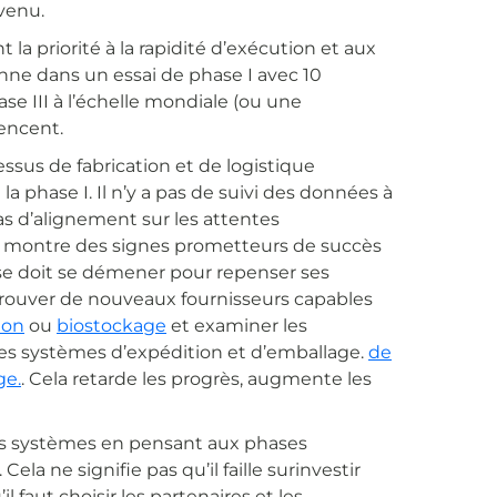
venu.
la priorité à la rapidité d’exécution et aux
ionne dans un essai de phase I avec 10
se III à l’échelle mondiale (ou une
encent.
ssus de fabrication et de logistique
 phase I. Il n’y a pas de suivi des données à
s d’alignement sur les attentes
e montre des signes prometteurs de succès
rise doit se démener pour repenser ses
rouver de nouveaux fournisseurs capables
ion
ou
biostockage
et examiner les
des systèmes d’expédition et d’emballage.
de
ge.
. Cela retarde les progrès, augmente les
ers systèmes en pensant aux phases
a ne signifie pas qu’il faille surinvestir
l faut choisir les partenaires et les