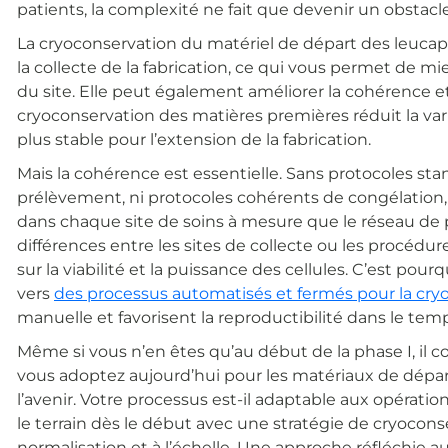
patients, la complexité ne fait que devenir un obstac
La cryoconservation du matériel de départ des leucaphér
la collecte de la fabrication, ce qui vous permet de mie
du site. Elle peut également améliorer la cohérence et, 
cryoconservation des matières premières réduit la vari
plus stable pour l’extension de la fabrication.
Mais la cohérence est essentielle. Sans protocoles sta
prélèvement, ni protocoles cohérents de congélation,
dans chaque site de soins à mesure que le réseau de pat
différences entre les sites de collecte ou les procéd
sur la viabilité et la puissance des cellules. C’est p
vers
des processus automatisés et fermés pour la cry
manuelle et favorisent la reproductibilité dans le temp
Même si vous n’en êtes qu’au début de la phase I, il 
vous adoptez aujourd’hui pour les matériaux de dépar
l’avenir. Votre processus est-il adaptable aux opérati
le terrain dès le début avec une stratégie de cryocons
normalisation et à l’échelle. Une approche réfléchie auj