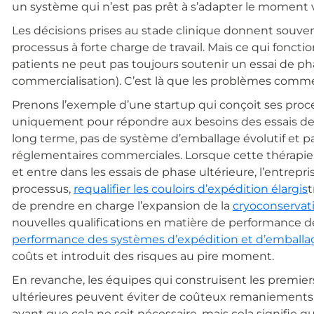
un système qui n’est pas prêt à s’adapter le moment 
Les décisions prises au stade clinique donnent souvent 
processus à forte charge de travail. Mais ce qui fonct
patients ne peut pas toujours soutenir un essai de pha
commercialisation). C’est là que les problèmes comm
Prenons l’exemple d’une startup qui conçoit ses proce
uniquement pour répondre aux besoins des essais de la
long terme, pas de système d’emballage évolutif et pa
réglementaires commerciales. Lorsque cette thérapi
et entre dans les essais de phase ultérieure, l’entrep
processus,
requalifier les couloirs d’expédition élargis
t
de prendre en charge l’expansion de la
cryoconservat
nouvelles qualifications en matière de performance 
performance des systèmes d’expédition et d’emballa
coûts et introduit des risques au pire moment.
En revanche, les équipes qui construisent les premi
ultérieures peuvent éviter de coûteux remaniements. Cel
avant que cela ne soit nécessaire, mais cela signifie qu’i