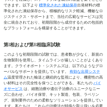
できます。以下より
標準化された凍結保存
出発材料の標
準化された凍結保存から、積極的なリスク軽減、機敏なロ
ジスティクス・サポートまで、当社の広範なサービスは完
全に統合されており、初期段階から成功するための包括的
なプラットフォームを構築することができます。
第I相および第II相臨床試験
このような初期段階の試験では、患者数が少なく、新規の
生物製剤を使用し、タイムラインが厳しいことがよくあり
ます。クライオポート・システムズは、以下のようなグロ
ーバルなサポートを提供しています。
有効な出荷システ
ム
温度管理された輸送と継続的な監視により、機密性の高
い材料はその完全性を保つことができる。 私たちの
バイ
オサービス
は、細胞治療や遺伝子治療のユニークなニー
ズに合わせ、バイオ保管、キット製造、包装、ラベリン
グ、規制要件のための柔軟なソリューションを提供してい
ます。私たちは、これらの治療法が特殊な取り扱いを必要