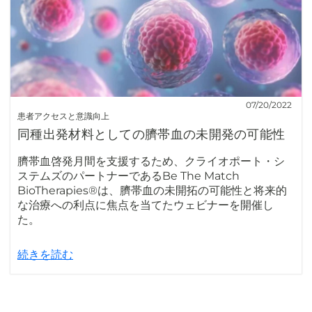
07/20/2022
患者アクセスと意識向上
同種出発材料としての臍帯血の未開発の可能性
臍帯血啓発月間を支援するため、クライオポート・シ
ステムズのパートナーであるBe The Match
BioTherapies®は、臍帯血の未開拓の可能性と将来的
な治療への利点に焦点を当てたウェビナーを開催し
た。
続きを読む