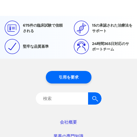
675件の臨床試験で信頼
15の承認された治療法を
される
サポート
24時間365日対応のサ
堅牢な品質基準
ポートチーム
引用を要求
検
索:
会社概要
業界の専門知識