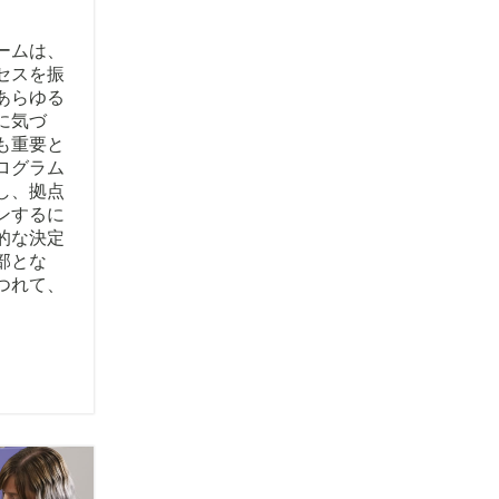
ームは、
セスを振
あらゆる
に気づ
も重要と
ログラム
し、拠点
ンするに
的な決定
部とな
つれて、
。