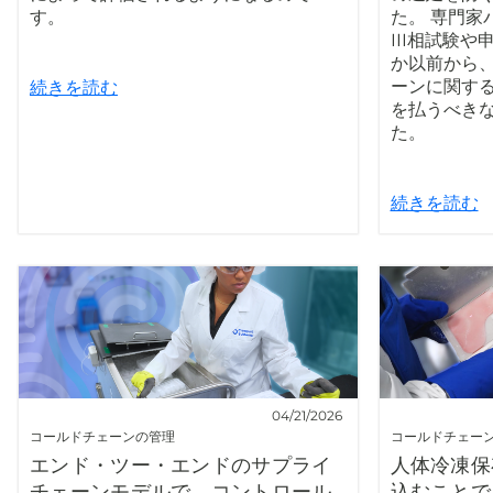
す。
た。 専門家
III相試験
か以前から
ーンに関す
続きを読む
を払うべき
た。
続きを読む
04/21/2026
コールドチェーンの管理
コールドチェー
エンド・ツー・エンドのサプライ
人体冷凍保
チェーンモデルで、コントロール
込むことで