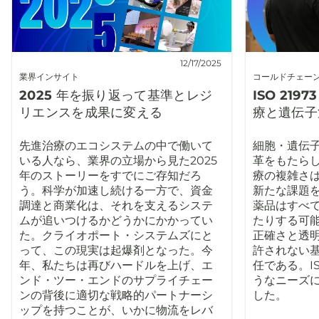
12/17/2025
業界インサイト
コールドチェー
2025 年を振り返って基準とレジ
ISO 21
リエンスを成果に変える
療と遺伝子
先進治療のエコシステムの中で働いて
細胞・遺伝子
いる人なら、業界の立場から見た2025
革をもたら
年のストーリーをすでにご存知だろ
療の複雑さ
う。科学が加速し続ける一方で、資金
新たな課題
調達と商業化は、それを支えるシステ
薬品はすべ
ムが追いつけるかどうかにかかってい
たりする可
た。クライオポート・システムズにと
正確さと透
って、この現実は起爆剤となった。今
許されない
年、私たちは再びハードルを上げ、エ
任である。ISO
ンド・ツー・エンドのサプライチェー
うなニーズ
ンの背後に適切な戦略的パートナーシ
した。
ップを持つことが、いかに物流をレバ