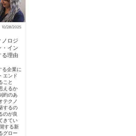
10/28/2025
クノロジ
ン・イン
する理由
する企業に
・エンド
ること
思えるか
制約のあ
オテクノ
築するの
るのが良
てきてい
展開する新
るグロー