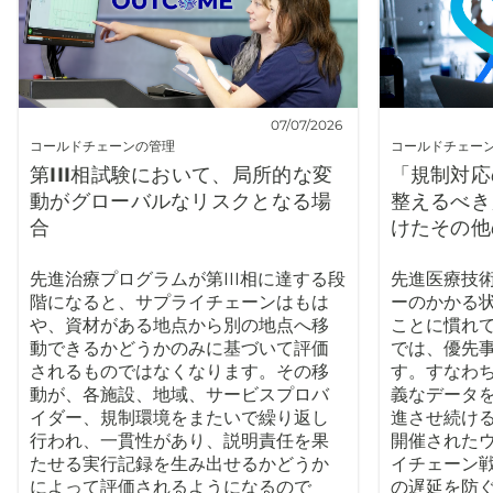
07/07/2026
コールドチェーンの管理
コールドチェー
第III相試験において、局所的な変
「規制対応
動がグローバルなリスクとなる場
整えるべき
合
けたその他
先進治療プログラムが第III相に達する段
先進医療技
階になると、サプライチェーンはもは
ーのかかる
や、資材がある地点から別の地点へ移
ことに慣れ
動できるかどうかのみに基づいて評価
では、優先
されるものではなくなります。その移
す。すなわ
動が、各施設、地域、サービスプロバ
義なデータ
イダー、規制環境をまたいで繰り返し
進させ続け
行われ、一貫性があり、説明責任を果
開催された
たせる実行記録を生み出せるかどうか
イチェーン
によって評価されるようになるので
の遅延を防