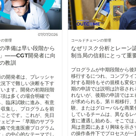
07/07/2026
ンの管理
コールドチェーンの管理
の準備は早い段階から
なぜリスク分析とレーン
」――CGT開発者に向
制当局の信頼にとって重
の教訓
プログラムが中期段階から後
移行するにつれ、コンプライ
術の開発者は、プレッシャ
対する期待もその規模も変化
状況下で難しい決断を下す
期の申請では説明は許容され
ています。開発の初期段階
れないが、後期の申請ではエ
事項は多くの場合明確で
が求められる。第Ⅱ相移行、
ち、臨床試験に進み、有意
験、またはグローバルな商業
を収集し、プログラムを前
しているチームは、異なるレ
ることです。これが、先日
査に遭遇し始める。そこでは
ウェビナー「早期のサプラ
局は意図にあまり興味を示さ
戦略で先進医療プログラム
の操作条件下でプロセスが一
ぐ」の中心的なテーマでし