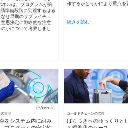
作するかどうかにより重点を
パネルは、プログラムが第
や申請準備段階に到達するはる
、なぜ早期のサプライチェ
続きを読む
る意思決定に戦略的な注意
なのかについて考察しまし
03/19/2026
ンの管理
コールドチェーンの管理
存をシステム内に組み
ばらつきへのゆっくりと
、プログラムの安定性
と標準化のケース