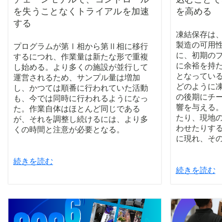
を失うことなくトライアルを加速
を高める
する
凍結保存は
製造の可用
プログラムが第Ⅰ相から第Ⅱ相に移行
に、初期の
するにつれ、作業量は新たな形で重複
に余裕を持
し始める。より多くの施設が並行して
となってい
運営されるため、サンプル量は増加
どのように
し、かつては順番に行われていた活動
の後期にチ
も、今では同時に行われるようになっ
響を与える
た。作業自体はほとんど同じである
たり、現地
が、それを調整し続けるには、より多
わせたりす
くの時間と注意が必要となる。
に現れ、そ
続きを読む
続きを読む