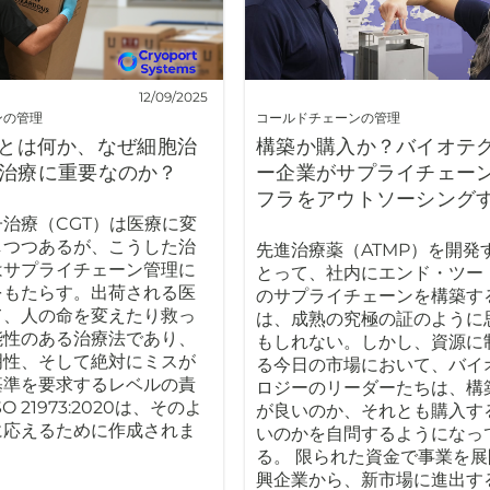
12/09/2025
ンの管理
コールドチェーンの管理
973とは何か、なぜ細胞治
構築か購入か？バイオテ
治療に重要なのか？
ー企業がサプライチェー
フラをアウトソーシング
治療（CGT）は医療に変
しつつあるが、こうした治
先進治療薬（ATMP）を開発
はサプライチェーン管理に
とって、社内にエンド・ツー
をもたらす。出荷される医
のサプライチェーンを構築す
て、人の命を変えたり救っ
は、成熟の究極の証のように
能性のある治療法であり、
もしれない。しかし、資源に
明性、そして絶対にミスが
る今日の市場において、バイ
基準を要求するレベルの責
ロジーのリーダーたちは、構
 21973:2020は、そのよ
が良いのか、それとも購入す
に応えるために作成されま
いのかを自問するようになっ
る。 限られた資金で事業を
興企業から、新市場に進出す