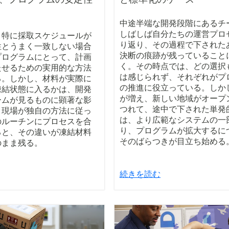
中途半端な開発段階にあるチ
しばしば自分たちの運営プロ
、特に採取スケジュールが
り返り、その過程で下された
性とうまく一致しない場合
決断の痕跡が残っていること
プログラムにとって、計画
く。その時点では、どの選択
たせるための実用的な方法
は感じられず、それぞれがプ
る。しかし、材料が実際に
の推進に役立っている。しか
凍結状態に入るかは、開発
が増え、新しい地域がオープ
ームが見るものに顕著な影
つれて、途中で下された単発
。現場が独自の方法に従っ
は、より広範なシステムの一
のルーチンにプロセスを合
り、プログラムが拡大するに
ると、その違いが凍結材料
そのばらつきが目立ち始める
のまま残る。
続きを読む