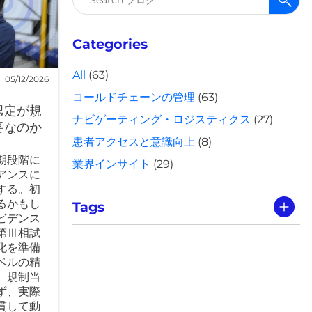
索:
Categories
All
(63)
05/12/2026
コールドチェーンの管理
(63)
認定が規
ナビゲーティング・ロジスティクス
(27)
要なのか
患者アクセスと意識向上
(8)
期段階に
業界インサイト
(29)
アンスに
する。初
るかもし
Tags
ビデンス
第Ⅲ相試
化を準備
ベルの精
、規制当
ず、実際
貫して動