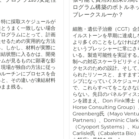
ログラム構築のボトルネ
ブレークスルーか？
、特に採取スケジュールが
性とうまく一致しない場合
細胞・遺伝子治療（CGT）企
プログラムにとって、計画
イルストーンを早期に達成し
たせるための実用的な方法
より多くのことをしなければ
る。しかし、材料が実際に
というプレッシャーに常にさ
凍結状態に入るかは、開発
いる。製造可能性を実証する
ームが見るものに顕著な影
制への対応スケーラビリティ
。現場が独自の方法に従っ
クセスのための設計。そして
のルーチンにプロセスを合
られたリソースと、ますます
ると、その違いが凍結材料
シブになっていくスケジュー
のまま残る。
で、これらすべてをこなさな
らない。先日のパネルディス
ンを踏まえ、Don Fink博士（
Horse Consulting Group
Greenberg氏（Mayo Ventu
Partners）、Dominic Cla
（Cryoport Systems）、Kur
Carlisle氏（Cabaletta B