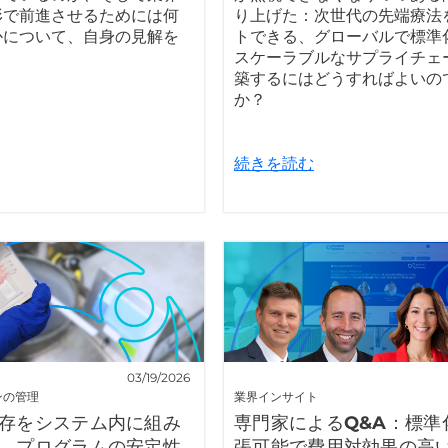
形で前進させるためには何
り上げた：次世代の先端療法
かについて、自身の見解を
トできる、グローバルで標準
スケーラブルなサプライチェ
築するにはどうすればよいの
か？
続きを読む
03/19/2026
ンの管理
業界インサイト
存をシステム内に組み
専門家によるQ&A：標準
、プログラムの安定性
張可能で費用対効果の高い