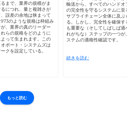
至るまで、業界の規模がま
輸送から、すべてのハンドオ
するにつれ、量と複雑さが
の完全性を守るシステムに至
て、誤差の余地は狭まって
サプライチェーン全体に及ぶ
21973のような規格は枠組み
る。しかし、完全性を確保す
すが、業界の真のリーダー
も重要な（そしてしばしば過
これらの規格をどのように
れがちな）ステップの一つが
によって生まれます。この
ステムの適格性確認です。
イオポート・システムズは
マークを設定している。
続きを読む
もっと読む