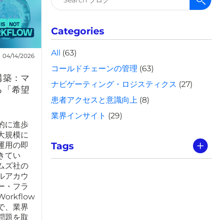
索:
Categories
All
(63)
04/14/2026
コールドチェーンの管理
(63)
構築：マ
ナビゲーティング・ロジスティクス
(27)
る「希望
患者アクセスと意識向上
(8)
業界インサイト
(29)
的に進歩
大規模に
Tags
運用の即
きてい
ムズ社の
ルアカウ
ー・フラ
orkflow
で、業界
問題を取