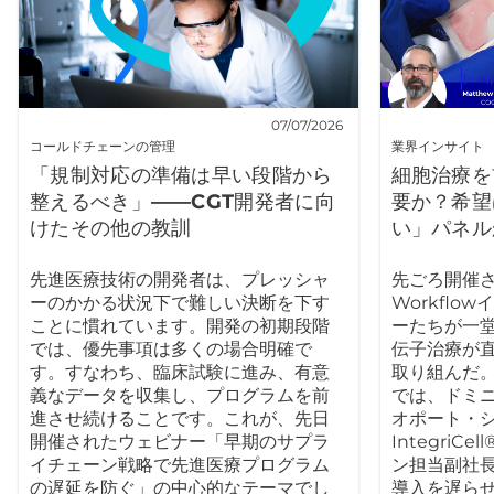
07/07/2026
コールドチェーンの管理
業界インサイト
「規制対応の準備は早い段階から
細胞治療を
整えるべき」――CGT開発者に向
要か？希望
けたその他の教訓
い」パネル
先進医療技術の開発者は、プレッシャ
先ごろ開催された
ーのかかる状況下で難しい決断を下す
Workfl
ことに慣れています。開発の初期段階
ーたちが一
では、優先事項は多くの場合明確で
伝子治療が
す。すなわち、臨床試験に進み、有意
取り組んだ
義なデータを収集し、プログラムを前
では、ドミ
進させ続けることです。これが、先日
オポート・
開催されたウェビナー「早期のサプラ
Integri
イチェーン戦略で先進医療プログラム
ン担当副社
の遅延を防ぐ」の中心的なテーマでし
導入を遅ら