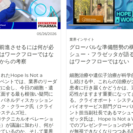
05/26/2026
業界インサイト
前進させるには何が必
グローバルな準備態勢の
はワークフローではな
シュー・フラゼッタが語
からの考察
はワークフローではない
Hope Is Not a
細胞治療や遺伝子治療が科学
owイベントでは、業界のリーダ
し続ける中、これらの治療が
堂に会し、今日の細胞・遺
患者に行き届くかどうかは、
直面する最も根強い疑問に
応性がますます重要になって
。パネルディスカッション
る。クライオポート・システ
ニク・クラーク氏（クライ
バイオサービス部門グローバ
システムズ社、
ント担当副社長であるマシュ
Cell®テクニカルオペレーショ
ゼッタ氏は、Hope Is Not a W
長）が議論に加わり、何が
でのプレゼンテーションの中
せているのか、そして業界
が無視できなくなりつつある