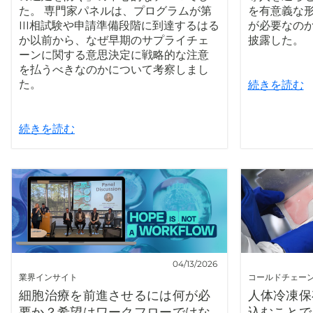
た。 専門家パネルは、プログラムが第
を有意義な
III相試験や申請準備段階に到達するはる
が必要なの
か以前から、なぜ早期のサプライチェ
披露した。
ーンに関する意思決定に戦略的な注意
を払うべきなのかについて考察しまし
た。
続きを読む
続きを読む
04/13/2026
業界インサイト
コールドチェー
細胞治療を前進させるには何が必
人体冷凍保
要か？希望はワークフローではな
込むことで