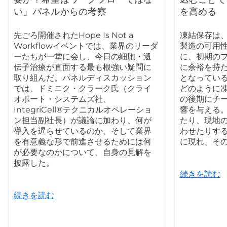
い」パネルからの考察
を高める
先ごろ開催されたHope Is Not a
凍結保存は
Workflowイベントでは、業界のリーダ
製造の可用
ーたちが一堂に会し、今日の細胞・遺
に、初期の
伝子治療が直面する最も根強い疑問に
に余裕を持
取り組んだ。パネルディスカッション
となってい
では、ドミニク・クラーク氏（クライ
どのように
オポート・システムズ社、
の後期にチ
IntegriCell®テクニカルオペレーショ
響を与える
ン担当副社長）が議論に加わり、何が
たり、現地
導入を遅らせているのか、そして業界
わせたりす
を有意義な形で前進させるためには何
に現れ、そ
が必要なのかについて、自身の見解を
披露した。
続きを読む
続きを読む