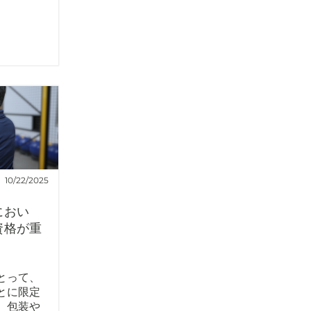
10/22/2025
におい
資格が重
とって、
とに限定
、包装や