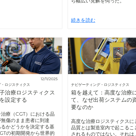
ら幅広い見解を伺った。
続きを読む
12/11/2025
グ・ロジスティクス
ナビゲーティング・ロジスティクス
子治療ロジスティクス
箱を越えて：高度な治療
を設定する
て、なぜ出荷システムの
要なのか
治療（CGT）における品
が無傷のまま患者に到達
高度な治療ロジスティクスに
あるかどうかを決定する基
品質とは製造室内で起こるこ
GTの初期開発から世界的
されるものではない。それは