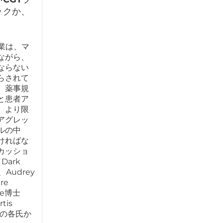
ックか、
業は、マ
ながら、
ならない
らされて
。薬事規
と患者ア
、より限
アグレッ
ルの中
ければな
カッショ
Dark
）、Audrey
re
rke博士
tis
io）の各氏か