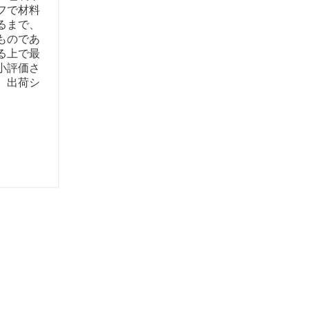
フで材料
るまで、
ものであ
る上で最
小評価さ
、出荷シ