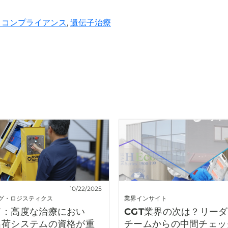
とコンプライアンス
,
遺伝子治療
10/22/2025
グ・ロジスティクス
業界インサイト
て：高度な治療におい
CGT業界の次は？リー
出荷システムの資格が重
チームからの中間チェッ