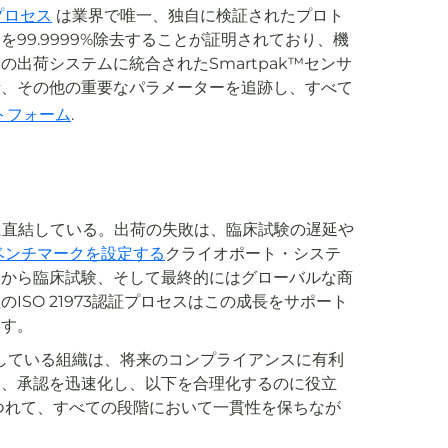
プロセス
は業界で唯一、独自に検証されたプロト
99.9999%除去することが証明されており、機
出荷システムに統合されたSmartpak™センサ
所、その他の重要なパラメーターを追跡し、すべて
トフォーム
.
に直結している。出荷の失敗は、臨床試験の遅延や
ベンチマークを設定する
クライオポート・システ
発から臨床試験、そして最終的にはグローバルな商
SO 21973認証プロセスはこの成長をサポート
ます。
適合している組織は、将来のコンプライアンスに有利
は、承認を迅速化し、以下を合理化するのに役立
つれて、すべての段階において一貫性を保ちなが