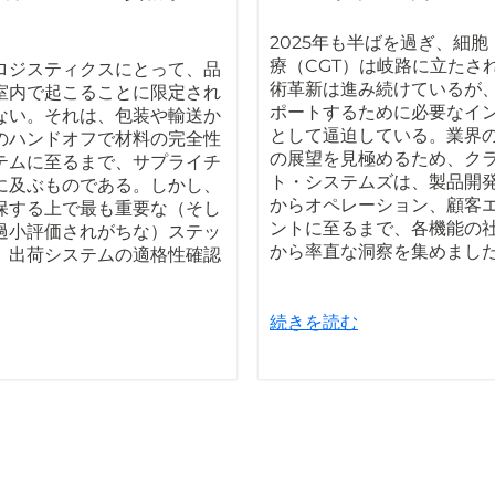
2025年も半ばを過ぎ、細
療（CGT）は岐路に立たさ
ロジスティクスにとって、品
術革新は進み続けているが
室内で起こることに限定され
ポートするために必要なイ
ない。それは、包装や輸送か
として逼迫している。業界
のハンドオフで材料の完全性
の展望を見極めるため、ク
テムに至るまで、サプライチ
ト・システムズは、製品開
に及ぶものである。しかし、
からオペレーション、顧客
保する上で最も重要な（そし
ントに至るまで、各機能の
過小評価されがちな）ステッ
から率直な洞察を集めまし
、出荷システムの適格性確認
続きを読む