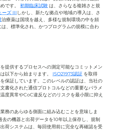
ためです。
初期臨床試験
は、さらなる複雑さと規
ーズ III
しかし、新たな拠点や地域の導入は、さ
模
治療薬は国境を越え、多様な規制環境の中を頻
には、標準化され、かつプログラムの規模に合わ
方を提供するプロセスへの測定可能なコミットメン
れは以下から始まります。
ISO21973認証
を取得
拠を保証しています。このレベルの認証は、当社の
、文書化された通信プロトコルなどの重要なパラメ
温度異常やCoC違反などのリスクを最小限に抑え
を業務のあらゆる側面に組み込むことを意味しま
過去の機器と出荷データを10年以上保存し、規制
の出荷システムは、毎回使用前に完全な再確認を受