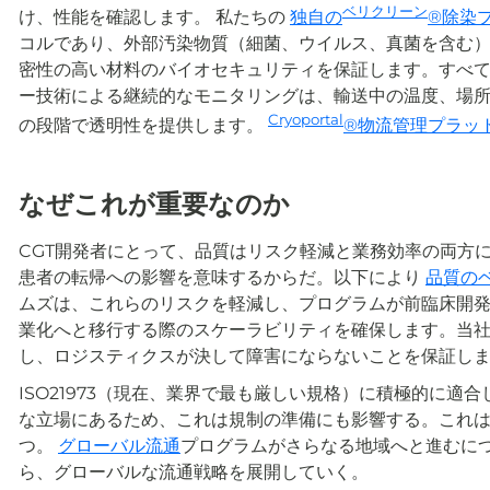
ベリクリーン
け、性能を確認します。 私たちの
独自の
®除染
コルであり、外部汚染物質（細菌、ウイルス、真菌を含む）を
密性の高い材料のバイオセキュリティを保証します。すべての
ー技術による継続的なモニタリングは、輸送中の温度、場
Cryoportal
の段階で透明性を提供します。
®物流管理プラッ
なぜこれが重要なのか
CGT開発者にとって、品質はリスク軽減と業務効率の両方
患者の転帰への影響を意味するからだ。以下により
品質の
ムズは、これらのリスクを軽減し、プログラムが前臨床開
業化へと移行する際のスケーラビリティを確保します。当社のI
し、ロジスティクスが決して障害にならないことを保証し
ISO21973（現在、業界で最も厳しい規格）に積極的に
な立場にあるため、これは規制の準備にも影響する。これ
つ。
グローバル流通
プログラムがさらなる地域へと進むに
ら、グローバルな流通戦略を展開していく。