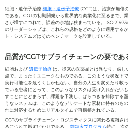
細胞・遺伝子治療
細胞・遺伝子治療
(CGT)は、治療が無
である。CGTの初期開発から世界的な商業化に至るまで、
さが増すにつれて、誤差の余地は狭まっている。ISO 219
のリーダーシップは、これらの規格をどのように適用する
ト・システムズはそのベンチマークを設定している。
品質がCGTサプライチェーンの要であ
細胞および
遺伝子治療
は、従来の医薬品とは異なり、厳し
点で、まったくユニークなものである。このような状況下
実行可能性を危うくしかねない。自分の人生を変えたり救
でいる患者にとって、このようなリスクは受け入れがたい
すことにとどまらず、課題を予測し、ばらつきを排除する
うなシステムは、このようなデリケートな素材に特有のも
れに対応するためにリアルタイムで再構築されている。
CGTのサプライチェーン・ロジスティクスに関わる複雑さ
るにつれて増すばかりである。
前臨床プログラム
特に、次