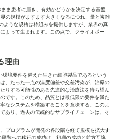
傷のまま患者に届き、有効かどうかを決定する基盤
業界の規模がますます大きくなるにつれ、量と複雑
73のような規格は枠組みを提供しますが、業界の真
かによって生まれます。この点で、クライオポー
る理由
い環境要件を備えた生きた細胞製品であるという
では、たった一点の温度偏差や交差汚染が、治療の
ったりする可能性のある先進的な治療法を待ち望ん
ものです。このため、品質とは最低限の要件を満た
堅牢なシステムを構築することを意味する。このよ
のであり、過去の伝統的なサプライチェーンは、そ
は、プログラムが開発の各段階を経て規模を拡大す
の段階への移行の成功は、初期の成功と前方互換