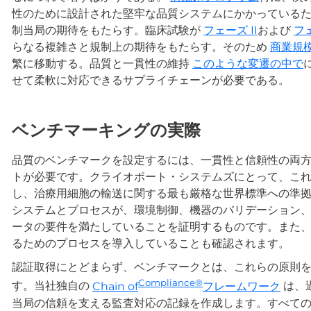
性のために設計された堅牢な品質システムにかかっている
制当局の期待をもたらす。臨床試験が
フェーズ II
および
フェ
らなる複雑さと規制上の期待をもたらす。そのため
商業規
繁に移動する。品質と一貫性の維持
このような変遷の中で
せて柔軟に対応できるサプライチェーンが必要である。
ベンチマーキングの実際
品質のベンチマークを設定するには、一貫性と信頼性の両
トが必要です。クライオポート・システムズにとって、こ
し、治療用細胞の輸送に関する最も厳格な世界標準への準
システムとプロセスが、環境制御、機器のバリデーション
ータの要件を満たしていることを証明するものです。また、
るためのプロセスを導入していることも確認されます。
認証取得にとどまらず、ベンチマークとは、これらの原則
Compliance®
す。当社独自の
Chain of
フレームワーク
は、
当局の信頼を支える監査対応の記録を作成します。すべて