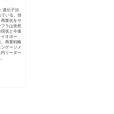
胞・遺伝子治
れている。技
、商業化をサ
ンフラは依然
の現状と今後
ライオポー
発、商業戦略
エンゲージメ
社内リーダー
た。