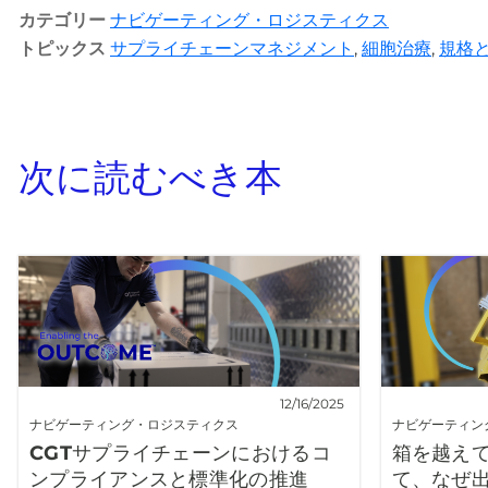
カテゴリー
ナビゲーティング・ロジスティクス
トピックス
サプライチェーンマネジメント
,
細胞治療
,
規格
次に読むべき本
12/16/2025
ナビゲーティング・ロジスティクス
ナビゲーティン
CGTサプライチェーンにおけるコ
箱を越え
ンプライアンスと標準化の推進
て、なぜ