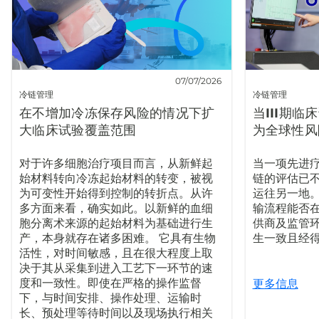
07/07/2026
冷链管理
冷链管理
在不增加冷冻保存风险的情况下扩
当III期
大临床试验覆盖范围
为全球性风
对于许多细胞治疗项目而言，从新鲜起
当一项先进疗
始材料转向冷冻起始材料的转变，被视
链的评估已
为可变性开始得到控制的转折点。从许
运往另一地
多方面来看，确实如此。以新鲜的血细
输流程能否
胞分离术来源的起始材料为基础进行生
供商及监管
产，本身就存在诸多困难。 它具有生物
生一致且经
活性，对时间敏感，且在很大程度上取
决于其从采集到进入工艺下一环节的速
度和一致性。即使在严格的操作监督
更多信息
下，与时间安排、操作处理、运输时
长、预处理等待时间以及现场执行相关