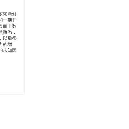
依赖新鲜
和一期开
惯而非数
然熟悉，
，以后很
力的增
的未知因