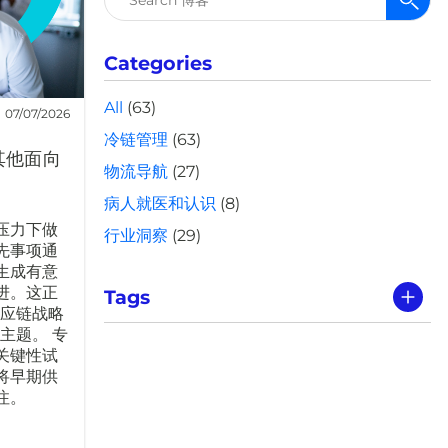
索：
Categories
All
(63)
07/07/2026
冷链管理
(63)
其他面向
物流导航
(27)
病人就医和认识
(8)
压力下做
行业洞察
(29)
先事项通
生成有意
进。这正
Tags
供应链战略
主题。 专
关键性试
将早期供
注。