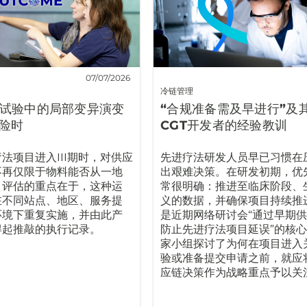
07/07/2026
冷链管理
临床试验中的局部变异演变
“合规准备需及早进行”及
险时
CGT开发者的经验教训
法项目进入III期时，对供应
先进疗法研发人员早已习惯在
不再仅限于物料能否从一地
出艰难决策。在研发初期，优
。评估的重点在于，这种运
常很明确：推进至临床阶段、
在不同站点、地区、服务提
义的数据，并确保项目持续推
环境下重复实施，并由此产
是近期网络研讨会“通过早期
得起推敲的执行记录。
防止先进疗法项目延误”的核心
家小组探讨了为何在项目进入
验或准备提交申请之前，就应
应链决策作为战略重点予以关