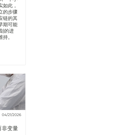
实如此，
立的步骤
应链的其
早期可能
计划的进
维持。
04/21/2026
而非变量