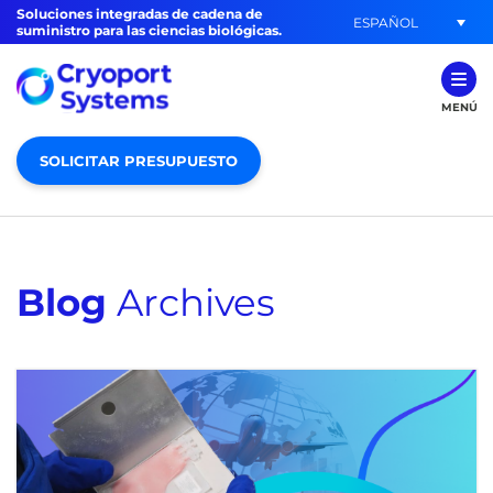
Soluciones integradas de cadena de
ESPAÑOL
suministro para las ciencias biológicas.
MENÚ
SOLICITAR PRESUPUESTO
Blog
Archives