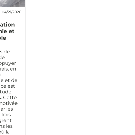
04/21/2026
D
vation
nie et
ble
s de
ade
appuyer
rais, en
u
e et de
nce est
itude
. Cette
motivée
ar les
frais
ègrent
ns les
où la