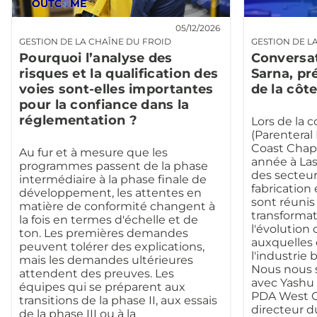
05/12/2026
GESTION DE LA CHAÎNE DU FROID
GESTION DE L
Pourquoi l’analyse des
Conversa
risques et la qualification des
Sarna, pr
voies sont-elles importantes
de la côt
pour la confiance dans la
réglementation ?
Lors de la 
(Parenteral
Coast Chapt
Au fur et à mesure que les
année à Las
programmes passent de la phase
des secteurs
intermédiaire à la phase finale de
fabrication
développement, les attentes en
sont réunis
matière de conformité changent à
transforma
la fois en termes d'échelle et de
l'évolution
ton. Les premières demandes
auxquelles 
peuvent tolérer des explications,
l'industrie
mais les demandes ultérieures
Nous nous
attendent des preuves. Les
avec Yashu 
équipes qui se préparent aux
PDA West C
transitions de la phase II, aux essais
directeur 
de la phase III ou à la