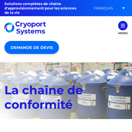
Solutions complètes de chaîne
FRANÇAIS
d'approvisionnement pour les sciences
de la vie
MENU
DEMANDE DE DEVIS
La chaîne de
conformité