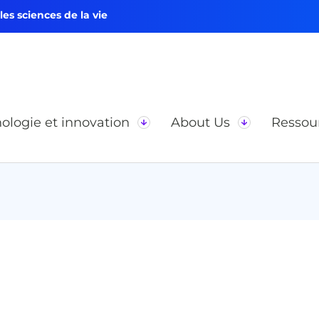
s sciences de la vie
ologie et innovation
About Us
Ressou