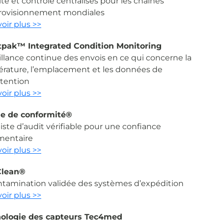
lité et contrôle centralisés pour les chaînes
rovisionnement mondiales
oir plus >>
pak™ Integrated Condition Monitoring
illance continue des envois en ce qui concerne la
rature, l’emplacement et les données de
tention
oir plus >>
e de conformité®
iste d’audit vérifiable pour une confiance
mentaire
oir plus >>
Clean®
tamination validée des systèmes d’expédition
oir plus >>
ologie des capteurs Tec4med