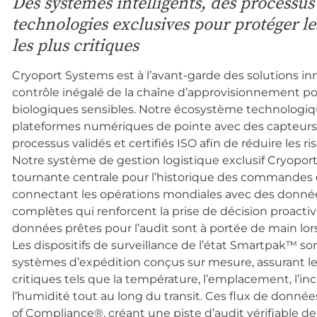
Des systèmes intelligents, des processus 
technologies exclusives pour protéger les
les plus critiques
Cryoport Systems est à l’avant-garde des solutions in
contrôle inégalé de la chaîne d’approvisionnement po
biologiques sensibles. Notre écosystème technologiq
plateformes numériques de pointe avec des capteurs i
processus validés et certifiés ISO afin de réduire les 
Notre système de gestion logistique exclusif Cryopor
tournante centrale pour l’historique des commandes 
connectant les opérations mondiales avec des donnée
complètes qui renforcent la prise de décision proactiv
données prêtes pour l’audit sont à portée de main lors
Les dispositifs de surveillance de l’état Smartpak™ so
systèmes d’expédition conçus sur mesure, assurant le
critiques tels que la température, l’emplacement, l’incl
l’humidité tout au long du transit. Ces flux de donné
of Compliance®, créant une piste d’audit vérifiable de 