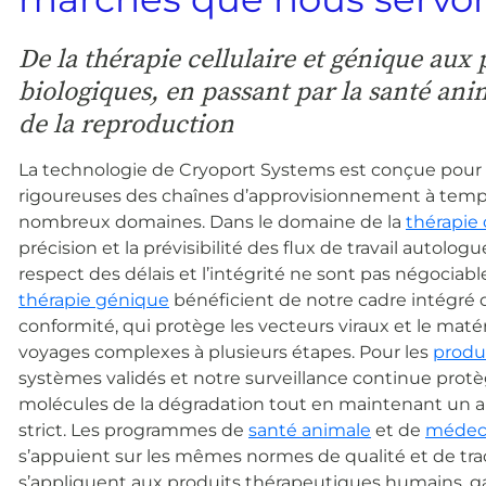
De la thérapie cellulaire et génique aux 
biologiques, en passant par la santé ani
de la reproduction
La technologie de Cryoport Systems est conçue pour
rigoureuses des chaînes d’approvisionnement à temp
nombreux domaines. Dans le domaine de la
thérapie 
précision et la prévisibilité des flux de travail autolog
respect des délais et l’intégrité ne sont pas négociabl
thérapie génique
bénéficient de notre cadre intégré d
conformité, qui protège les vecteurs viraux et le maté
voyages complexes à plusieurs étapes. Pour les
produ
systèmes validés et notre surveillance continue prot
molécules de la dégradation tout en maintenant un 
strict. Les programmes de
santé animale
et de
médeci
s’appuient sur les mêmes normes de qualité et de traç
s’appliquent aux produits thérapeutiques humains, gar