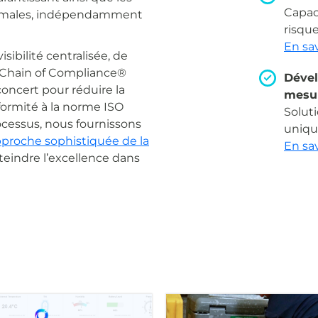
Capac
ptimales, indépendamment
risqu
En sav
sibilité centralisée, de
e Chain of Compliance®
Dével
concert pour réduire la
mesu
nformité à la norme ISO
Solut
ocessus, nous fournissons
uniqu
pproche sophistiquée de la
En sav
teindre l’excellence dans