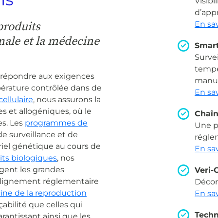
Visibi
d’app
produits
En sav
male et la médecine
Smart
Surve
tempé
 répondre aux exigences
manu
érature contrôlée dans de
En sav
cellulaire
, nous assurons la
ues et allogéniques, où le
Chaîn
es. Les
programmes de
Une p
e surveillance et de
régle
riel génétique au cours de
En sav
its biologiques
, nos
ègent les grandes
Veri-
alignement réglementaire
Décon
ne de la reproduction
En sav
abilité que celles qui
Techn
antissant ainsi que les