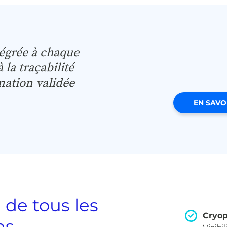
tégrée à chaque
 la traçabilité
nation validée
EN SAVO
 de tous les
Cryop
ns