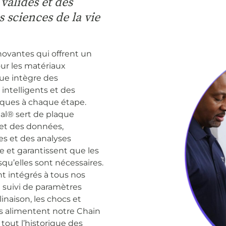
validés et des
 sciences de la vie
novantes qui offrent un
ur les matériaux
ue intègre des
ntelligents et des
risques à chaque étape.
tal® sert de plaque
et des données,
s et des analyses
e et garantissent que les
qu’elles sont nécessaires.
nt intégrés à tous nos
 suivi de paramètres
inaison, les chocs et
es alimentent notre Chain
tout l’historique des