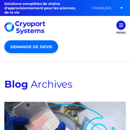
Solutions complètes de chaîne
FRANÇAIS
d'approvisionnement pour les sciences
de la vie
MENU
DEMANDE DE DEVIS
Blog
Archives