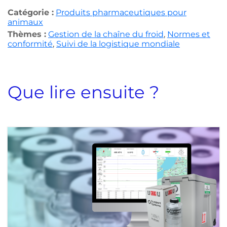
Catégorie :
Produits pharmaceutiques pour
animaux
Thèmes :
Gestion de la chaîne du froid
,
Normes et
conformité
,
Suivi de la logistique mondiale
Que lire ensuite ?