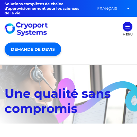
Solutions complètes de chaîne
FRANÇAIS
d'approvisionnement pour les sciences
de la vie
MENU
DEMANDE DE DEVIS
Une qualité sans
compromis