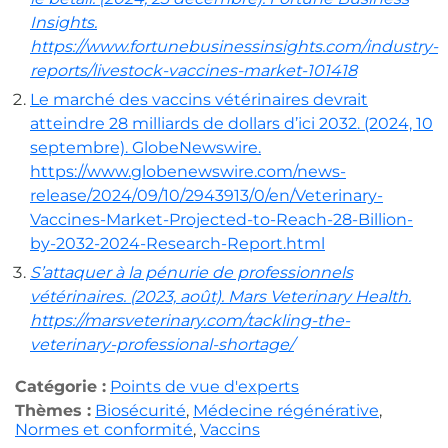
Insights.
https://www.fortunebusinessinsights.com/industry-
reports/livestock-vaccines-market-101418
Le marché des vaccins vétérinaires devrait
atteindre 28 milliards de dollars d’ici 2032. (2024, 10
septembre). GlobeNewswire.
https://www.globenewswire.com/news-
release/2024/09/10/2943913/0/en/Veterinary-
Vaccines-Market-Projected-to-Reach-28-Billion-
by-2032-2024-Research-Report.html
S’attaquer à la pénurie de professionnels
vétérinaires. (2023, août). Mars Veterinary Health.
https://marsveterinary.com/tackling-the-
veterinary-professional-shortage/
Catégorie :
Points de vue d'experts
Thèmes :
Biosécurité
,
Médecine régénérative
,
Normes et conformité
,
Vaccins