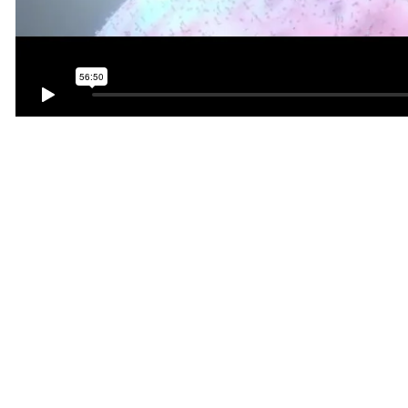
Éliminer les goulets d’é
la CGT
Découvrez des solutions concrètes pour r
patients.
Dans ce webinaire à la demande, des experts de Cryopo
d’approvisionnement des thérapies cellulaires et géniq
thérapies aux patients, ce webinaire donne un aperçu d