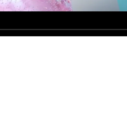
tranglement de la chaîne 
ationaliser votre chaîne d’approvisionnem
rt Systems et d’Advent Bioservices se penchent sur les 
ues. Depuis l’approvisionnement et la gestion des matièr
es meilleures pratiques et des stratégies innovantes qui