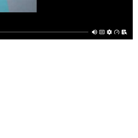
d’approvisionnement dans
ent et améliorer les résultats pour les
défis critiques de la gestion de la chaîne
es premières jusqu’à la livraison sûre et rapide des
 peuvent améliorer l’efficacité et réduire les goulets