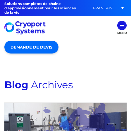
Solutions complètes de chaîne
FRANÇAIS
d'approvisionnement pour les sciences
de la vie
MENU
DEMANDE DE DEVIS
Blog
Archives