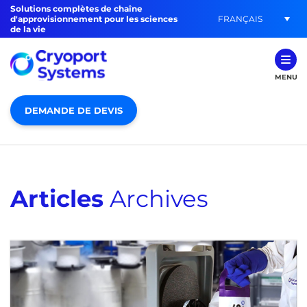
Solutions complètes de chaîne
FRANÇAIS
d'approvisionnement pour les sciences
de la vie
MENU
DEMANDE DE DEVIS
Articles
Archives