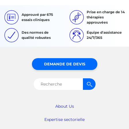
Prise en charge de 14
Approuvé par 675
thérapies
essais cliniques
approuvées
Des normes de
Équipe d'assistance
qualité robustes
24/7/365
DEMANDE DE DEVIS
Rechercher :
About Us
Expertise sectorielle