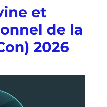
vine et
ionnel de la
Con) 2026