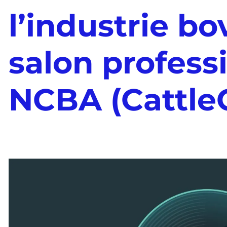
l’industrie bo
salon profess
NCBA (Cattle