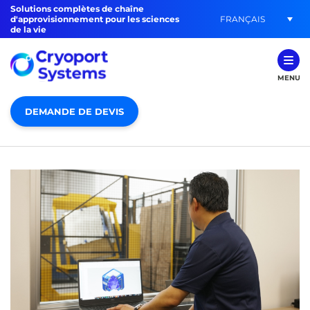
Solutions complètes de chaîne
FRANÇAIS
d'approvisionnement pour les sciences
de la vie
MENU
DEMANDE DE DEVIS