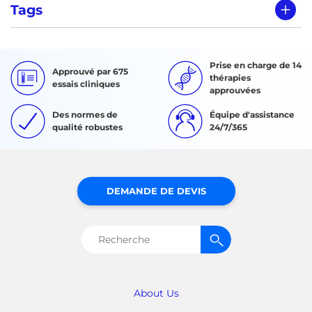
Tags
Prise en charge de 14
Approuvé par 675
thérapies
essais cliniques
approuvées
Des normes de
Équipe d'assistance
qualité robustes
24/7/365
DEMANDE DE DEVIS
Rechercher :
About Us