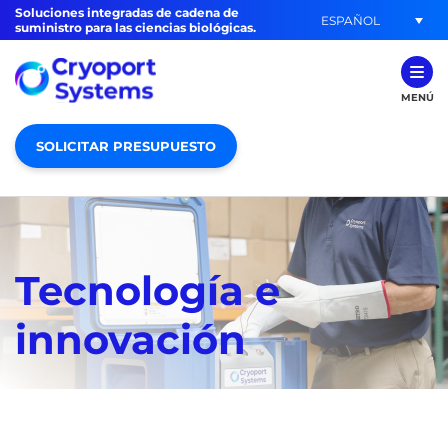
Soluciones integradas de cadena de
ESPAÑOL
suministro para las ciencias biológicas.
MENÚ
SOLICITAR PRESUPUESTO
Tecnología e
innovación