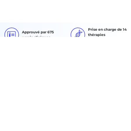
Prise en charge de 14
Approuvé par 675
thérapies
essais cliniques
approuvées
Des normes de
Équipe d'assistance
qualité robustes
24/7/365
DEMANDE DE DEVIS
Rechercher :
About Us