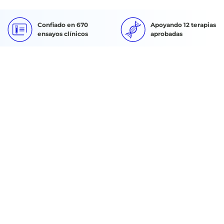
Confiado en 670
Apoyando 12 terapias
ensayos clínicos
aprobadas
Sólidos estándares
Equipo de soporte
de calidad
24/7/365
SOLICITAR PRESUPUESTO
Buscar:
Quiénes somos
Experiencia en el sector