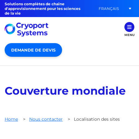
Solutions complètes de chaîne
FRANÇAIS
d'approvisionnement pour les sciences
de la vie
MENU
DEMANDE DE DEVIS
Couverture mondiale
Home
>
Nous contacter
>
Localisation des sites