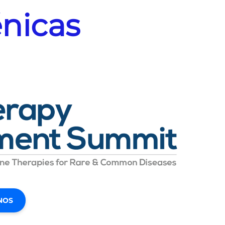
énicas
NOS