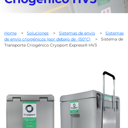
Home
>
Soluciones
>
Sistemas de envío
>
Sistemas
de envío criogénicos (por debajo de -150°C)
>
Sistema de
Transporte Criogénico Cryoport Express® HV3