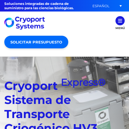
Soluciones integradas de cadena de
ESPAÑOL
suministro para las ciencias biológicas.
MENÚ
SOLICITAR PRESUPUESTO
Express®
Cryoport
Sistema de
Transporte
Criogénico HV3