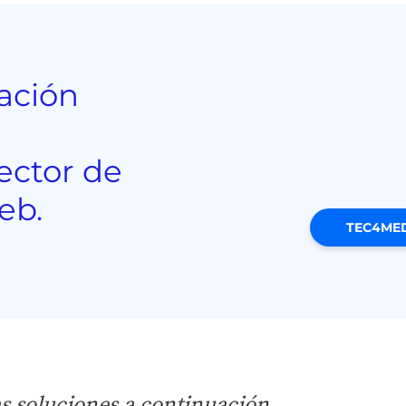
ación
ector de
eb.
TEC4MED
 soluciones a continuación.