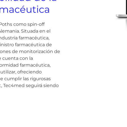
rmacéutica
Poths como spin-off
lemania. Situada en el
industria farmacéutica,
inistro farmacéutica de
iones de monitorización de
ue cuenta con la
nformidad farmacéutica,
 utilizar, ofreciendo
de cumplir las rigurosas
t, Tec4med seguirá siendo