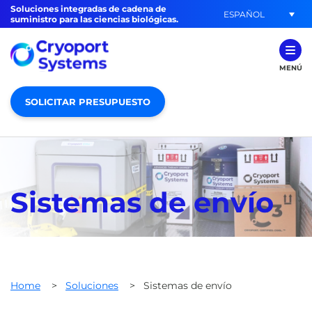
Soluciones integradas de cadena de
ESPAÑOL
suministro para las ciencias biológicas.
MENÚ
SOLICITAR PRESUPUESTO
Sistemas de envío
Home
>
Soluciones
>
Sistemas de envío