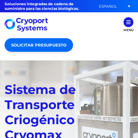
Soluciones integradas de cadena de
ESPAÑOL
suministro para las ciencias biológicas.
MENÚ
SOLICITAR PRESUPUESTO
Sistema de
Transporte
Criogénico
Cryomax