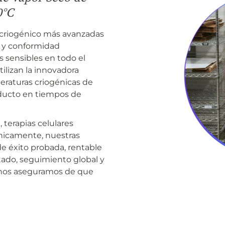
0°C
 criogénico más avanzadas
d y conformidad
s sensibles en todo el
ilizan la innovadora
raturas criogénicas de
roducto en tiempos de
 terapias celulares
nicamente, nuestras
e éxito probada, rentable
tado, seguimiento global y
, nos aseguramos de que