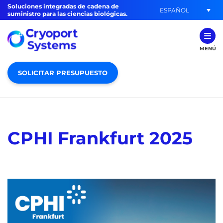
Soluciones integradas de cadena de
ESPAÑOL
suministro para las ciencias biológicas.
MENÚ
SOLICITAR PRESUPUESTO
CPHI Frankfurt 2025