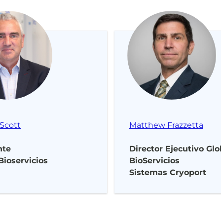
 Scott
Matthew Frazzetta
nte
Director Ejecutivo Glo
Bioservicios
BioServicios
Sistemas Cryoport