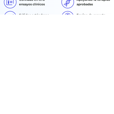
ensayos clínicos
aprobadas
Sólidos estándares
Equipo de soporte
de calidad
24/7/365
SOLICITAR PRESUPUESTO
Buscar:
Quiénes somos
Experiencia en el sector
Soluciones