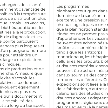
 chargées de la santé
Les programmes
heminent davantage de
biopharmaceutiques dans 
nsibles à la température
domaine de la santé anima
eaux de distribution plus
exercent une pression sur 
ue jamais. Les vaccins,
réseaux logistiques d'une
s biothérapeutiques, les
que la planification standa
stinés à la reproduction,
itinéraires ne permet pas 
ifs de diagnostic et les
d'appréhender. Les vaccin
e pointe parcourent
peuvent être acheminés s
stances plus longues et
fenêtres saisonnières défin
t d’un plus grand nombre
tandis que les anticorps
ts pour atteindre un
monoclonaux, les thérapie
s large d’exploitations
cellulaires, les produits bi
e cliniques,
et d'autres matériaux sens
ions de production et de
peuvent être acheminés p
cherche. À mesure que
canaux soumis à des contr
xité s’accroît, les
temporelles différentes. C
elatives aux données
expéditions sont liées à la 
 évoluent également.
de la fabrication, d'autres 
e plus en plus des
calendriers des études clin
 qu’ils documentent
d'autres encore s'adapten
t la traçabilité des
programmes régionaux de 
ut au long du transport,
des maladies ou à la dem