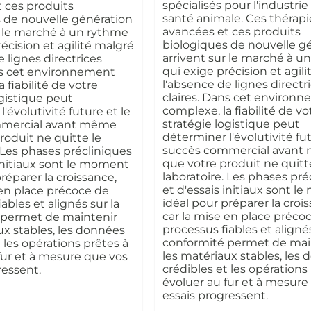
spécialisés pour l'industrie
 ces produits
santé animale. Ces thérapi
 de nouvelle génération
avancées et ces produits
r le marché à un rythme
biologiques de nouvelle g
écision et agilité malgré
arrivent sur le marché à u
 lignes directrices
qui exige précision et agil
ns cet environnement
l'absence de lignes directr
 fiabilité de votre
claires. Dans cet environ
ogistique peut
complexe, la fiabilité de vo
'évolutivité future et le
stratégie logistique peut
mercial avant même
déterminer l'évolutivité fut
roduit ne quitte le
succès commercial avan
. Les phases précliniques
que votre produit ne quitt
 initiaux sont le moment
laboratoire. Les phases pré
réparer la croissance,
et d'essais initiaux sont 
 en place précoce de
idéal pour préparer la croi
ables et alignés sur la
car la mise en place préco
 permet de maintenir
processus fiables et alignés
ux stables, les données
conformité permet de mai
 les opérations prêtes à
les matériaux stables, les
fur et à mesure que vos
crédibles et les opérations
ressent.
évoluer au fur et à mesure
essais progressent.