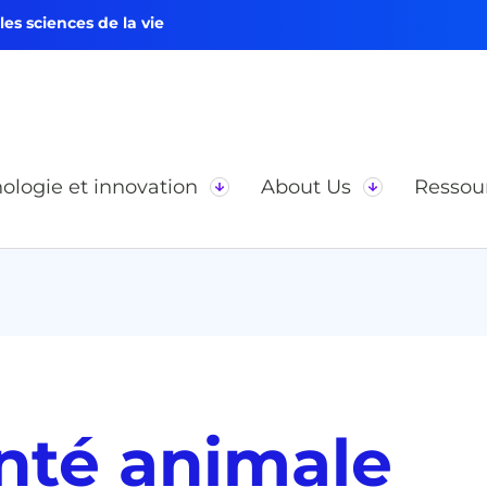
s sciences de la vie
ologie et innovation
About Us
Ressou
anté animale