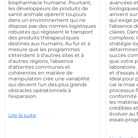
biopharmacie humaine. Pourtant,
avancées et
les développeurs de produits de
biologiques
santé animale opèrent toujours
arrivent su
dans un environnement qui ne
qui exige pr
dispose pas des normes logistiques
l'absence de
robustes qui régissent le transport
claires. Da
des produits thérapeutiques
complexe, la
destinés aux humains. Au fur et à
stratégie l
mesure que les programmes
déterminer l
s'étendent à d'autres sites et à
succès com
d'autres régions, l'absence
que votre p
d'attentes communes et
laboratoire
cohérentes en matière de
et d'essais
manipulation crée une variabilité
idéal pour p
qui devient l'un des plus grands
car la mise
obstacles opérationnels à
processus fi
l'expansion.
conformité
les matéria
crédibles et
évoluer au 
Lire la suite
essais prog