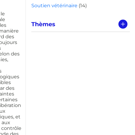
Soutien vétérinaire
(14)
le
le
Thèmes
les
 manière
rd des
toujours
s
elon des
ies,
s
ologiques
ibles
ar des
aintes
ertaines
libération
aux
iques, et
t aux
contrôle
ande des