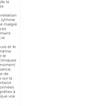
 de la
es
énération
n rythme
ité malgré
ices
nement
tre
ure et le
t même
e le
cliniques
le moment
ssance,
ce de
 sur la
ntenir
 données
 prêtes à
 que vos