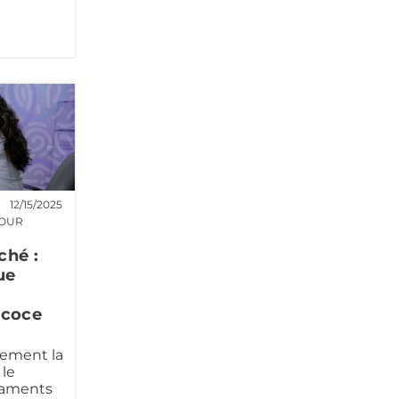
12/15/2025
POUR
ché :
ue
écoce
dement la
 le
caments