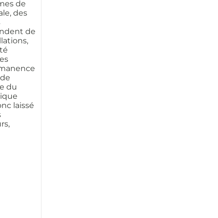
mmes de
le, des
s
endent de
lations,
ité
les
ermanence
nde
e du
tique
onc laissé
s
rs,