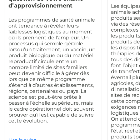
d’approvisionnement
Les équipes
animale ac
produits se
Les programmes de santé animale
via des rés
ont tendance à révéler leurs
complexes q
faiblesses logistiques au moment
les produit
où ils prennent de l'ampleur. Un
produits de
processus qui semble gérable
les disposit
lorsqu’un traitement, un vaccin, un
thérapies d
produit biologique ou du matériel
tous des di
reproductif circule entre un
font l’obje
nombre limité de sites familiers
de transfer
peut devenir difficile à gérer dès
éventail plu
lors que ce même programme
agricoles, d
s’étend à d’autres établissements,
d’installat
régions, partenaires ou pays. La
sites de re
science est peut-être prête à
cette comple
passer à l’échelle supérieure, mais
exigences r
le cadre opérationnel doit souvent
logistiques
prouver qu’il est capable de suivre
On attend d
cette évolution.
programmes
l’état réel e
produits to