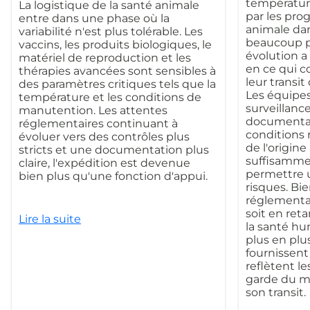
température
La logistique de la santé animale
par les pr
entre dans une phase où la
animale da
variabilité n'est plus tolérable. Les
beaucoup pl
vaccins, les produits biologiques, le
évolution a 
matériel de reproduction et les
en ce qui c
thérapies avancées sont sensibles à
leur transi
des paramètres critiques tels que la
Les équipes
température et les conditions de
surveillanc
manutention. Les attentes
documentati
réglementaires continuant à
conditions 
évoluer vers des contrôles plus
de l'origine 
stricts et une documentation plus
suffisammen
claire, l'expédition est devenue
permettre u
bien plus qu'une fonction d'appui.
risques. Bi
réglementai
soit en reta
Lire la suite
la santé hu
plus en plu
fournissen
reflètent le
garde du ma
son transit.