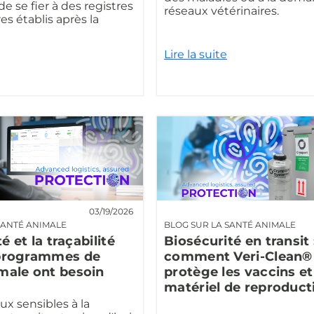
e se fier à des registres
réseaux vétérinaires.
es établis après la
Lire la suite
03/19/2026
SANTÉ ANIMALE
BLOG SUR LA SANTÉ ANIMALE
té et la traçabilité
Biosécurité en transit 
 programmes de
comment Veri-Clean®
male ont besoin
protège les vaccins et
matériel de reproduct
ux sensibles à la