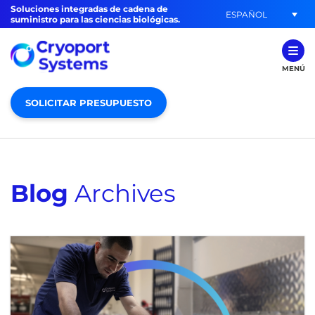
Soluciones integradas de cadena de
ESPAÑOL
suministro para las ciencias biológicas.
MENÚ
SOLICITAR PRESUPUESTO
Blog
Archives