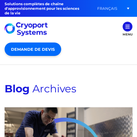
Solutions complètes de chaîne
FRANÇAIS
d'approvisionnement pour les sciences
de la vie
MENU
DEMANDE DE DEVIS
Blog
Archives