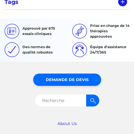
Tags
Prise en charge de 14
Approuvé par 675
thérapies
essais cliniques
approuvées
Des normes de
Équipe d'assistance
qualité robustes
24/7/365
DEMANDE DE DEVIS
Rechercher :
About Us