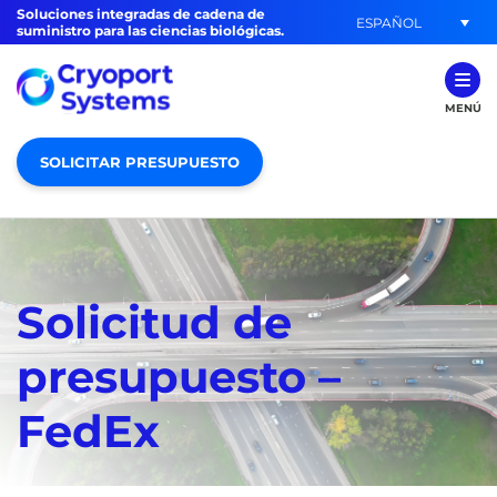
Soluciones integradas de cadena de
ESPAÑOL
suministro para las ciencias biológicas.
MENÚ
SOLICITAR PRESUPUESTO
Solicitud de
presupuesto –
FedEx