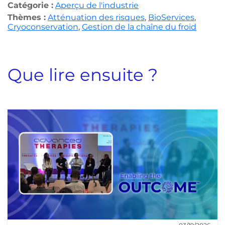
Catégorie :
Aperçu de l'industrie
Thèmes :
Atténuation des risques
,
BioServices
,
Cryoconservation
,
Gestion de la chaîne du froid
Que lire ensuite ?