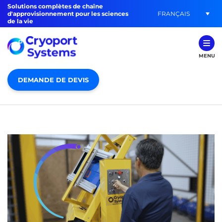
Solutions complètes de chaîne
FRANÇAIS
d'approvisionnement pour les sciences
de la vie
MENU
DEMANDE DE DEVIS