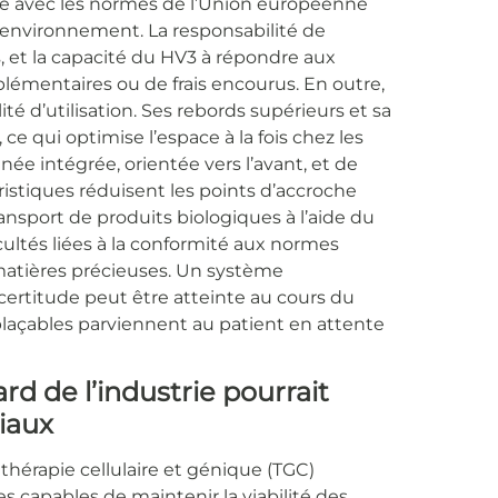
é avec les normes de l’Union européenne
l’environnement. La responsabilité de
ts, et la capacité du HV3 à répondre aux
lémentaires ou de frais encourus. En outre,
ité d’utilisation.
Ses rebords supérieurs et sa
e qui optimise l’espace à la fois chez les
ignée intégrée, orientée vers l’avant, et de
ristiques réduisent les points d’accroche
ransport de produits biologiques à l’aide du
ultés liées à la conformité aux normes
 matières précieuses. Un système
certitude peut être atteinte au cours du
laçables parviennent au patient en attente
rd de l’industrie pourrait
iaux
a thérapie cellulaire et génique (TGC)
s capables de maintenir la viabilité des