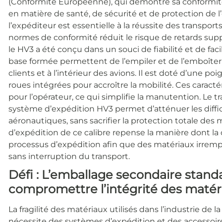
(Conformité Européenne), qui
démontre sa conformit
en matière de santé, de sécurité et de protection de 
l’expéditeur est essentielle à la réussite des transpor
normes de conformité réduit le risque de retards supp
le HV3 a été conçu dans un souci de fiabilité et de facil
base formée permettent de l’empiler et de l’emboîter, c
clients et à l’intérieur des avions. Il est doté d’une po
roues intégrées pour accroître la mobilité. Ces caracté
pour l’opérateur, ce qui simplifie la manutention. Le t
système d’expédition HV3 permet d’atténuer les diffic
aéronautiques, sans sacrifier la protection totale des
d’expédition de ce calibre repense la manière dont la 
processus d’expédition afin que des matériaux irremp
sans interruption du transport.
Défi : L’emballage secondaire standa
compromettre l’intégrité des matér
La fragilité des matériaux utilisés dans l’industrie de l
nécessite des systèmes d’expédition et des accessoire