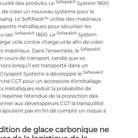
Safepak®
écurité des produits. Le
System 1800
n de créer un nouveau système pour le
e sang. Le SoftRack™ utilise des matériaux
ports métalliques pour sécuriser les
Safepak®
Safepak®
du sac
1800. Le
System
ge utile contre charge utile afin de créer
Safepak®
es matériaux. Dans l’ensemble, le
n cours de transport, tandis que sa
hocs lorsqu’il est transporté dans un
Safepak®
Cryoport Systems a développé le
rché CGT pour un accessoire d’emballage
s métalliques réduit la probabilité de
 repense l’étendue de la protection des
donner aux développeurs CGT la tranquillité
 n’ajoutent pas en fin de compte un risque à
dition de glace carbonique ne