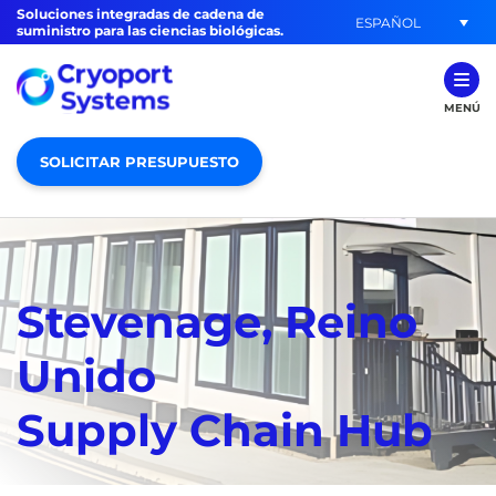
Soluciones integradas de cadena de
ESPAÑOL
suministro para las ciencias biológicas.
MENÚ
SOLICITAR PRESUPUESTO
Stevenage, Reino
Unido
Supply Chain Hub