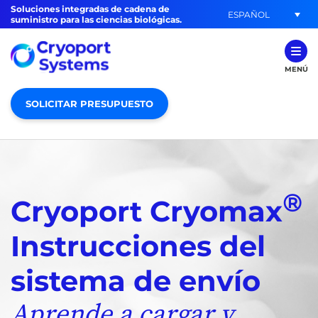
Soluciones integradas de cadena de
ESPAÑOL
suministro para las ciencias biológicas.
MENÚ
SOLICITAR PRESUPUESTO
®
Cryoport Cryomax
Instrucciones del
sistema de envío
Aprende a cargar y