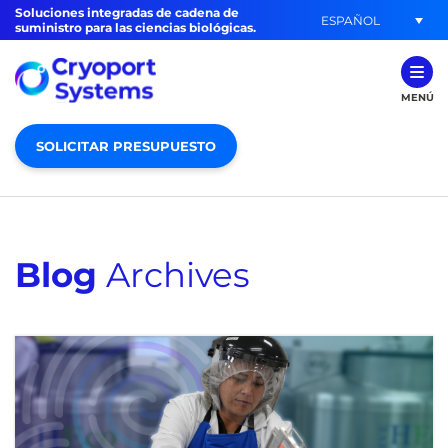
Soluciones integradas de cadena de
ESPAÑOL
suministro para las ciencias biológicas.
MENÚ
SOLICITAR PRESUPUESTO
Blog
Archives