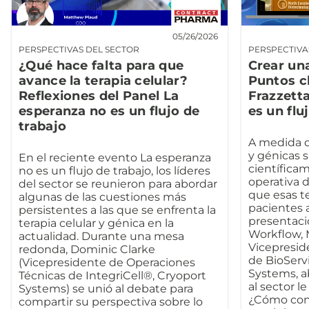
05/26/2026
PERSPECTIVAS DEL SECTOR
PERSPECTIVA
¿Qué hace falta para que
Crear una
avance la terapia celular?
Puntos c
Reflexiones del Panel La
Frazzett
esperanza no es un flujo de
es un flu
trabajo
A medida qu
y génicas 
En el reciente evento La esperanza
científicam
no es un flujo de trabajo, los líderes
operativa 
del sector se reunieron para abordar
que esas te
algunas de las cuestiones más
pacientes 
persistentes a las que se enfrenta la
presentaci
terapia celular y génica en la
Workflow, 
actualidad. Durante una mesa
Vicepresid
redonda, Dominic Clarke
de BioServ
(Vicepresidente de Operaciones
Systems, a
Técnicas de IntegriCell®, Cryoport
al sector l
Systems) se unió al debate para
¿Cómo con
compartir su perspectiva sobre lo