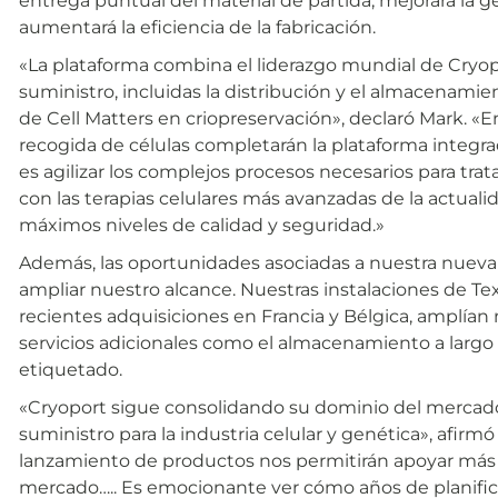
entrega puntual del material de partida, mejorará la ges
aumentará la eficiencia de la fabricación.
«La plataforma combina el liderazgo mundial de Cryop
suministro, incluidas la distribución y el almacenamie
de Cell Matters en criopreservación», declaró Mark. «
recogida de células completarán la plataforma integra
es agilizar los complejos procesos necesarios para tr
con las terapias celulares más avanzadas de la actual
máximos niveles de calidad y seguridad.»
Además, las oportunidades asociadas a nuestra nueva
ampliar nuestro alcance. Nuestras instalaciones de Te
recientes adquisiciones en Francia y Bélgica, amplían 
servicios adicionales como el almacenamiento a largo p
etiquetado.
«Cryoport sigue consolidando su dominio del mercado 
suministro para la industria celular y genética», afirmó
lanzamiento de productos nos permitirán apoyar más 
mercado….. Es emocionante ver cómo años de planifica