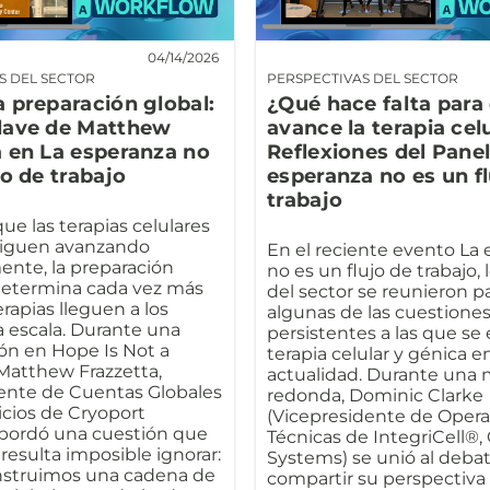
04/14/2026
S DEL SECTOR
PERSPECTIVAS DEL SECTOR
 preparación global:
¿Qué hace falta para
lave de Matthew
avance la terapia cel
a en La esperanza no
Reflexiones del Panel
jo de trabajo
esperanza no es un fl
trabajo
e las terapias celulares
siguen avanzando
En el reciente evento La
ente, la preparación
no es un flujo de trabajo, 
determina cada vez más
del sector se reunieron p
rapias lleguen a los
algunas de las cuestione
a escala. Durante una
persistentes a las que se 
ón en Hope Is Not a
terapia celular y génica en
Matthew Frazzetta,
actualidad. Durante una
ente de Cuentas Globales
redonda, Dominic Clarke
icios de Cryoport
(Vicepresidente de Oper
bordó una cuestión que
Técnicas de IntegriCell®,
e resulta imposible ignorar:
Systems) se unió al deba
struimos una cadena de
compartir su perspectiva 