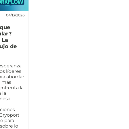
04/13/2026
 que
ular?
 La
ujo de
 esperanza
los líderes
ara abordar
s más
enfrenta la
 la
 mesa
aciones
 Cryoport
te para
sobre lo