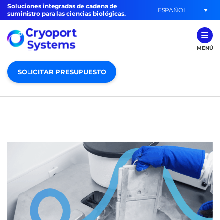
Soluciones integradas de cadena de
ESPAÑOL
suministro para las ciencias biológicas.
MENÚ
SOLICITAR PRESUPUESTO