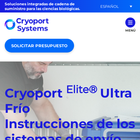
Soluciones integradas de cadena de
ESPAÑOL
suministro para las ciencias biológicas.
MENÚ
SOLICITAR PRESUPUESTO
Elite®
Cryoport
Ultra
Frío
Instrucciones de los
sistemas de envío